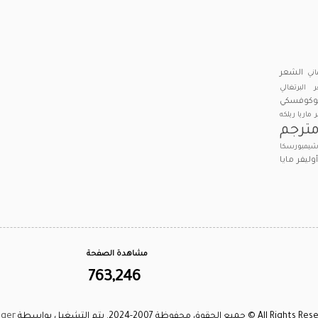
الشعر
اني
 البرتغالي
بوكوفسكي
ر ماريا ريلكه
ترجم
يمبورسكا
وليفر
مايا
مشاهدة الصفحة
763,246
A © جميع الحقوق محفوظة 2007-2024. يتم التشغيل بواسطة
gger