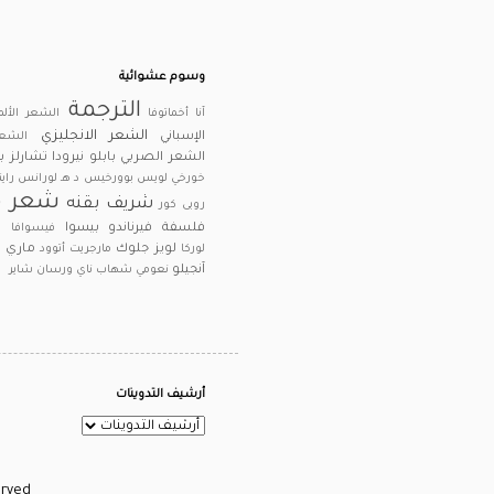
وسوم عشوائية
الترجمة
آنا أخماتوفا
الشعر الألم
الشعر الانجليزي
الإسباني
الشعر
الشعر الصربي
بابلو نيرودا
تشارلز 
خورخي لويس بوورخيس
د هـ لورانس
راين
شعر م
شريف بقنه
روبى كور
فلسفة
فيرناندو بيسوا
فيسوافا ش
لويز جلوك
ماري أ
لوركا
مارجريت أتوود
آنجيلو
نعومي شهاب ناي
ورسان شاير
أرشيف التدوينات
ll Rights Reserved