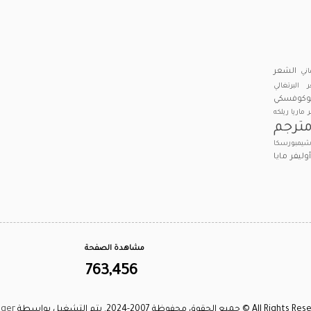
الشعر
اني
 البرتغالي
بوكوفسكي
ر ماريا ريلكه
ترجم
يمبورسكا
وليفر
مايا
مشاهدة الصفحة
763,456
A © جميع الحقوق محفوظة 2007-2024. يتم التشغيل بواسطة
gger