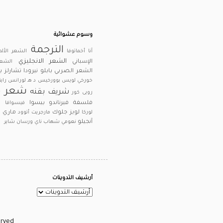
وسوم عشوائية
الترجمة
آنا أخماتوفا
الشعر الألم
الشعر الانجليزي
الإسباني
الشعر
الشعر الصربي
بابلو نيرودا
تشارلز 
خورخي لويس بوورخيس
د هـ لورانس
راين
شعر م
شريف بقنه
روبى كور
فلسفة
فيرناندو بيسوا
فيسوافا ش
لويز جلوك
ماري أ
لوركا
مارجريت أتوود
آنجيلو
نعومي شهاب ناي
ورسان شاير
أرشيف التدوينات
ll Rights Reserved