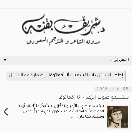
▼
‏إظهار الرسائل ذات التسميات
آنا أخماتوفا
.
إظهار كافة الرسائل
05 يناير 2018
ستسمع صوت الرّعد - آنا أخماتوفا
›
ستسمع صوتَ الرَّعدِ وتتذكّرُني، ستُفكّرُ مليًّا: لقد أرادتِ
العواصفُ. حافّة السّماءِ ستكون بلوْنٍ قرمزيٍّ قاسٍ،
وقلبُك، كما كان، .. ...