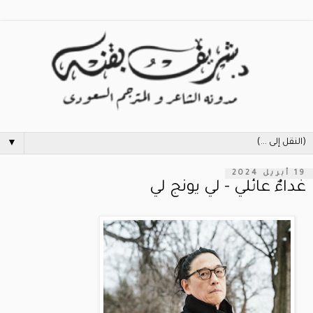
▼
19 أبريل 2024
غداءٌ عائلي - لي يونج لي