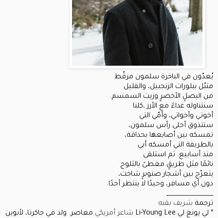
يُعدّون في الباخرة سلمون مرقّط
متبّل ببلورات الزنجبيل، والقليل
من البصلٍ الأخضرٍ وزيت السمسم.
سنتناوله غداءً مع الأرز ،كلنا
أخوتي وأخواتي، وأمّي التي
ستتذوق أحلى رأس سلمون،
تمسكه بين أصابعها بحذاقة،
بالطريقة التي أمسكه أبي
منذ أسابيع. ثم استلقى
نائمًا مثل طريقٍ مغطىً بالثلوج
يتعرّج بين أشجار صنوبرٍ شاخت،
دون أي مسافر، وحيدًا لا ينتظر أحدًا.
________________
ترجمة
شريف بقنه
* لي يونغ لي Li-Young Lee
شاعر
أمريكي
معاصر. ولد في جاكرتا، لأبوين