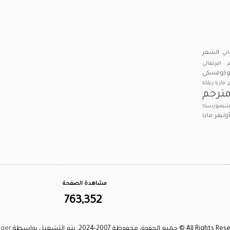
الشعر
اني
 البرتغالي
بوكوفسكي
ر ماريا ريلكه
ترجم
يمبورسكا
وليفر
مايا
مشاهدة الصفحة
763,352
A © جميع الحقوق محفوظة 2007-2024. يتم التشغيل بواسطة
gger