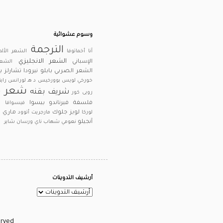
وسوم عشوائية
الترجمة
آنا أخماتوفا
الشعر الألم
الشعر الانجليزي
الإسباني
الشعر
الشعر الصربي
بابلو نيرودا
تشارلز 
خورخي لويس بوورخيس
د هـ لورانس
راين
شعر م
شريف بقنه
روبى كور
فلسفة
فيرناندو بيسوا
فيسوافا ش
لويز جلوك
ماري أ
لوركا
مارجريت أتوود
آنجيلو
نعومي شهاب ناي
ورسان شاير
أرشيف التدوينات
ll Rights Reserved