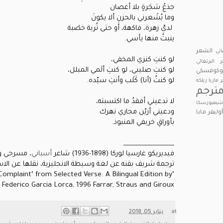
جذعُ شجَرةٍ بلا أغصان
وما يُشْعرني بالحزنِ ألا يكونَ
لديّ زهرة، فاكهة، أو حتى تُربة خصْبة
ينبتُ منها يأسي.
الشعر
اني
لو كنتِ كنزي المخفي،
 البرتغالي
لو كنتِ صليبي، لو كنتِ ألَمي المبلل،
بوكوفسكي
لو كنتُ (أنا) كَلْب وأنتِ سيّده.
ر ماريا ريلكه
ترجم
لا تدعيني أفقدُ ما اكتسبته،
يمبورسكا
ودعيني أزيّن مجاري نهرك
وليفر
مايا
بأوراقِ خريفي المنبوذ.
_________________
فيديريكو غارسيا لوركا (1898-1936) شاعر
أسباني
، مسرحي ور
ترجمة شريف بقنه عن لغة وسيطة الانجليزية، نقلها عن الا
omplaint" from Selected Verse: A Bilingual Edition by
Federico Garcia Lorca, 1996 Farrar, Straus and Giroux
at
يناير 05, 2018