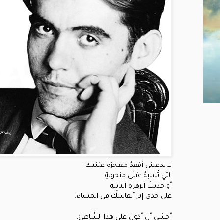
لا تدعيني أفقدُ معجزةَ عيْنيك
التي تُشبهُ عيْنَي منحوتةٍ،
أو حديثَ الزهرةِ النابِتةِ
على خدي إثر أنفاسك في المساء.
أخشى أن أكونَ على هذا الشّاطئِ،