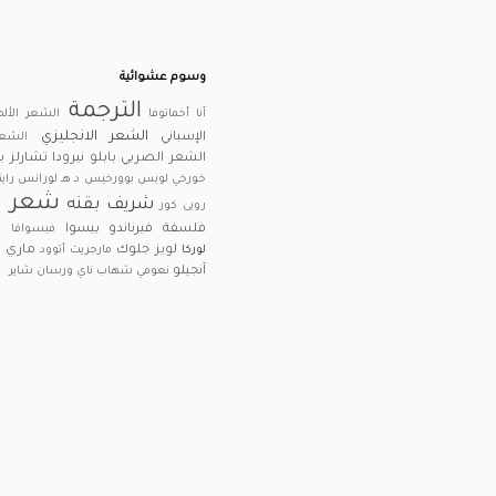
وسوم عشوائية
الترجمة
آنا أخماتوفا
الشعر الألم
الشعر الانجليزي
الإسباني
الشعر
الشعر الصربي
بابلو نيرودا
تشارلز 
خورخي لويس بوورخيس
د هـ لورانس
راين
شعر م
شريف بقنه
روبى كور
فلسفة
فيرناندو بيسوا
فيسوافا ش
لويز جلوك
ماري أ
لوركا
مارجريت أتوود
آنجيلو
نعومي شهاب ناي
ورسان شاير