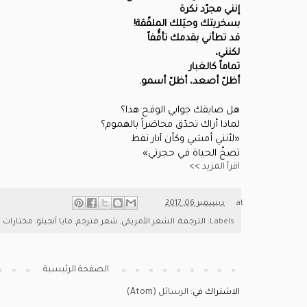
إنني مجرّد نكرة
بسخريتك وحيَلك الملفّقة!
قد تطأني بقدمك تأفُّفاً
لكنني،
تماماً كالغبار
أظلّ أصعد، أظلّ أسمو.
هل ضايقك جوابي الوقح هذا؟
لماذا أراك تحدّق محاصَراً بالهموم؟
«لأنني أمشي وكأن آبار نفط
تضخّ الحياة في حجرتي»
اقرأ المزيد >>
at
ديسمبر 06, 2017
Labels:
الترجمة
,
الشعر الأمريكي
,
شعر مترجم
,
مايا آنجيلو
,
مختارات م
الصفحة الرئيسية
الاشتراك في:
الرسائل (Atom)