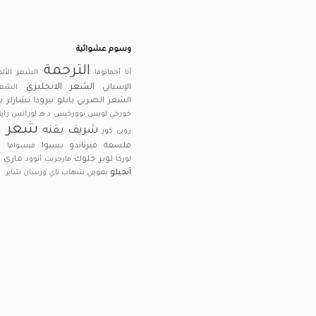
وسوم عشوائية
الترجمة
آنا أخماتوفا
الشعر الألم
الشعر الانجليزي
الإسباني
الشعر
الشعر الصربي
بابلو نيرودا
تشارلز 
خورخي لويس بوورخيس
د هـ لورانس
راين
شعر م
شريف بقنه
روبى كور
فلسفة
فيرناندو بيسوا
فيسوافا ش
لويز جلوك
ماري أ
لوركا
مارجريت أتوود
آنجيلو
نعومي شهاب ناي
ورسان شاير