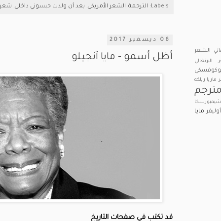
Labels:
الترجمة
,
الشعر الأمريكي
,
بعد أن ولدت حبسوني داخلي
,
شعر 
06 ديسمبر 2017
الشعر
اني
أظل أسمو - مايا آنجيلو
 البرتغالي
بوكوفسكي
ر ماريا ريلكه
ترجم
يمبورسكا
وليفر
مايا
قد تكتب في صفحات التاريخ