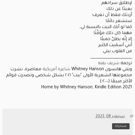
لإطلاق سراحهم.
بعيدًا عن ذلك
أردتك فقط أن تعرف؛
ستشعر دائمًا
كما لو أنك البيت بالنسبة لي،
مهما كان ذلك مؤقّتًا
إلا إنّه يظلّ جميلًا
أنني أسمَيت الكثير
من القلوب بيتي.
_______________________
ترجمة
شريف بقنه
ويتني هانسون Whitney Hanson
شاعرة
أمريكية
معاصرة، نشرت
مجموعتها الشعرية الأولى "بيت" ٢٠٢١ بشكل شخصي وتصدرت قوائم
الأكثر مبيعًا (٢٠٠٠-)
Home by Whitney Hanson, Kindle Edition 2021
at
سبتمبر 08, 2023
مشاركة