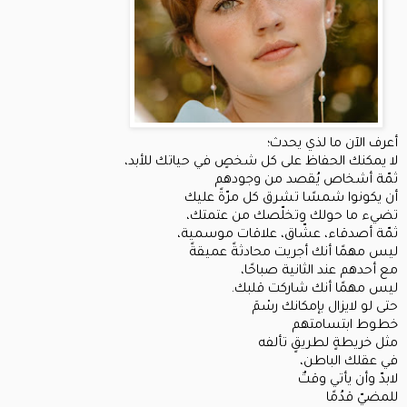
أعرف الآن ما لذي يحدث؛
لا يمكنك الحفاظ على كل شخصٍ في حياتك للأبد،
ثمّة أشخاص يُقصد من وجودهم
أن يكونوا شمسًا تشرق كل مرّةً عليك
تضيء ما حولك وتخلّصك من عتمتك،
ثمّة أصدقاء، عشّاق، علاقات موسمية،
ليس مهمًا أنك أجريت محادثةً عميقةً
مع أحدهم عند الثانية صباحًا،
ليس مهمًا أنك شاركت قلبك.
حتى لو لايزال بإمكانك رسْمَ
خطوط ابتسامتهم
مثل خريطةٍ لطريقٍ تألفه
في عقلك الباطن،
لابدّ وأن يأتي وقتٌ
للمضيّ قدُمًا