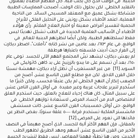
الدينية. في الوقت الذي كان يكتب فيه، كان معظم الأطباء يعملون
بالتقليد الخلطي. لكن بحلول ذلك الوقت، أصبحت الممارسات الطبية
متشابكة بشكل عميق مع المعتقد المسيحي السائد. من الناحية
العملية، اعتمد الأطباء بشكل روتيني على التحليل الفلكي للأبراج
النجمية لتفسير أمراض معينة أو اختيار العلاج الملائم. رأى هؤلاء
الأطباء أن الأساليب العلمية الجديدة في الطب تشكل تهديدًا ليس
فقط لسلطتهم الطبية، ولكن أيضًا لنظرتهم الدينية للعالم. في
الواقع، في عام ١٦٤٣، بعد عامين من نشر كتابه "تأملات"، اضطر ديكارت
إلى الفرار حيث أُدينت فلسفته باعتبارها هرطقة.
لم يعِش ديكارت ليشهد تبنّي المجتمع الفهم الآلي للجسد. توفي عام
١٦٥٠، بعد أن تسمم على ما يبدو بالزرنيخ على يد كاهن كاثوليكي في
السويد.[11] من غير المستغرب أن تظل آراء ديكارت مهمشة نسبيًا
خلال القرن اللاحق. لكن مع مطلع القرن التاسع عشر، أصبح من
الصعب إنكار أن النهج الخلطي لم يكن عتيقًا فحسب، ولكن كثيرًا ما
استُخدِم لتبرير علاجات غريبة وغير مفيدة. في أوائل القرن الثامن عشر،
على سبيل المثال، كان هناك إحياء للعلاج بالعلق، حيث استخدِم العلق
لامتصاص الدم من أجساد المرضى لاستعادة توازنهم الخلطي. في
الواقع، حتى أوائل خمسينيات القرن التاسع عشر، كانت مستشفى
مانشستر الملكية تستخدم قرابة ٥٠٠٠٠ علقة سنويًا، بغض النظر عن
فائدتها التي تعود على المرضى.[12]
بالمقابل، فإن الفهم الأكثر آلية للجسد، الذي أصبح مهيمناً في النصف
الأخير من القرن التاسع عشر، أسهم ومهد الطريق لظهور الطب
الحديث. ومن هنا تطوّر فهمنا المعاصر، ليس فقط لتشريح الجسم