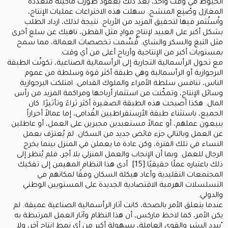
الخيوط في وقت واحد، بعد ذلك بعقود طُوِّرت ماكينة متعددة
المغازل وصُنِع المنسَج. سهلت هذه الاختراعات عمليات الإنتاج،
واُستُثمر فيها لتحقيق المزيد من الأرباح. نتيجة لذلك، ازداد الطلب
بشكل أكبر على العبيد لإنتاج موادٍ مثل القطن، ناهيك عن سلع أخرى
مثل التبغ والسكر والشاي. قُسِّمت تخصصات العمالة، مما سمح
بمستويات أكبر من الإنتاجية وأرباح أعلى من أي وقت.
مع تحول الرأسمالية التجارية إلى الرأسمالية الصناعية، تكونّت الطبقة
البرجوازية أو الرأسمالية وهي طبقة أكثر قوة وسلطة من عموم
الناس، تنافس سلطة الأمراء والملوك القدامى. امتلكت البرجوازية
وسائل الإنتاج، وتمكّنت من استثمار أرباحها ومراكمة المزيد من رأس
المال. هكذا أصبحت هذه الطبقة الصغيرة أكثر ثراءً وتأثيرًا. كان
الجميع، باستثناء طبقة الأرستقراطيين القُدامى، إما عمالاً أحراراً
يبيعون عملهم، أو عمالاً مستعبدين مجبرين على العمل، أو عاطلين
عن العمل وبالتالي جزء فائض جديد من السكان. لم يُعترَف بعمل
النساء في تلك الفترة، وكن عادة ما يعملن في المنزل بينما يخرج
الرجال للعمل. وبما أن الإنجاب والعمل المنزلي بلا أجر، فلم يُنظر إلى
ذلك باعتباره عملًا حقيقيًا.[15] أدى هذا النظام المهيمن إلى تفكيك
المجتمعات التقليدية وأعاد هيكلة السكان وفقًا لمكانهم في
التسلسلات الهرمية الاقتصادية الجديدة على المستويين الوطني
والدولي.
عندما يتعلق الأمر بالصحة، كانت آثار الرأسمالية الصناعية عميقة. لم
يكن الأمر، كما لاحظ ماركس، أن هذا النظام وآثار العمل المرتبطة به
"يبدد البشر والقوى العاملة، بسهولة أكبر من أي نمط إنتاج آخر، ولا