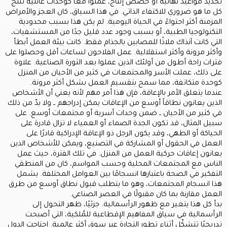
تحديد مواعيد نهائية أو حصص إنتاج، عملوا معاً كوحدات عائلية تنتج
كل ما هو ضروري للاكتفاء الذاتي. في هذا السياق، كان العجز والأمراض
المزمنة أكثر احتواءً في الحياة اليومية. لم يكن هذا بسبب محدودية
التكنولوجيا الطبية، أو بسبب وجود عدد قليل جدًا من المستشفيات،
التي كانت آنذاك ملاذًا للمصابين بالجذام فقط. كانت بيئة العمل أبطأ
وأكثر مرونة وأكثر استقلالية. عمل الفلاحون لساعات أقل وحصلوا على
فترات راحة أطول من أولئك الذين عملوا بعد الثورة الصناعية. علاوة
على ذلك، عملت الأسر والمجتمعات في كثير من الأحيان من المنزل
كوحدة متكاتفة، مما سمح بتقسيم العمل بشكل أكثر مرونة.
عندما يتعلق الأمر بالإعاقة، فإن هذا أمر مهم لأنه يعني أن الأشخاص
الذين يعانون نطاقاً أوسع من الإعاقات يمكن إدراجهم ــ ولا بدّ من ذلك
في كثير من الأحيان ــ ضمن وحدات أسرية أو مجتمعات أوسع. على
سبيل المثال، قد تكون الجدة الصماء أو العمياء لا تزال قادرة على
الحياكة أو الطهي، وقد يكون الرجل ذو الإعاقة الإدراكية قادرًا على
العمل في الحقول أو المشاركة في التصنيع، ويمكن للأشخاص الذين
يعانون إعاقات حركية العمل من المنزل. في تلك الفترة، حيث عمل
الناس مع المجتمعات المحلية وحسب المواسم، كان من المنطقي
التفكير في الصحة باعتبارها انسجامًا بين العوامل المختلفة. يشمل
هذا انسجام المجتمعات، وهو ما يتطلب قبول نطاق أوسع من طرق
العمل مقارنة بما كان مقبولًا في العصر الصناعي.
بدأ كل هذا يتغير مع ظهور الرأسمالية. جزئيًا، ظهر التحول إلى
الرأسمالية في سياق المفاهيم الإقطاعية للمُلكية، التي أصبحت
تدريجيًا تتشكّل أثناء تطور التجارة عبر سوق أكثر عالمية. احتاجت الدول