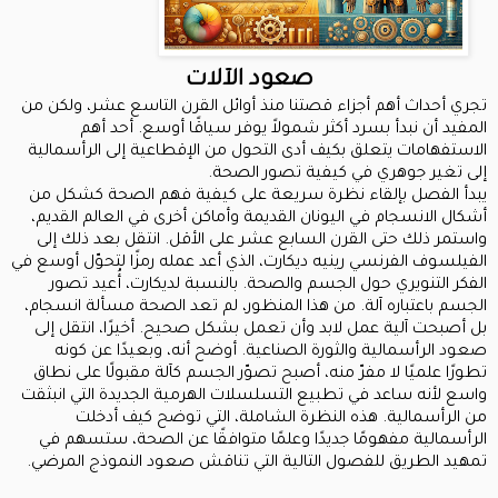
صعود الآلات
تجري أحداث أهم أجزاء قصتنا منذ أوائل القرن التاسع عشر، ولكن من
المفيد أن نبدأ بسرد أكثر شمولاً يوفر سياقًا أوسع. أحد أهم
الاستفهامات يتعلق بكيف أدى التحول من الإقطاعية إلى الرأسمالية
إلى تغير جوهري في كيفية تصور الصحة.
يبدأ الفصل بإلقاء نظرة سريعة على كيفية فهم الصحة كشكل من
أشكال الانسجام في اليونان القديمة وأماكن أخرى في العالم القديم،
واستمر ذلك حتى القرن السابع عشر على الأقل. انتقل بعد ذلك إلى
الفيلسوف الفرنسي رينيه ديكارت، الذي أعد عمله رمزًا لتحوّل أوسع في
الفكر التنويري حول الجسم والصحة. بالنسبة لديكارت، أُعيد تصور
الجسم باعتباره آلة. من هذا المنظور، لم تعد الصحة مسألة انسجام،
بل أصبحت آلية عمل لابد وأن تعمل بشكل صحيح. أخيرًا، انتقل إلى
صعود الرأسمالية والثورة الصناعية. أوضح أنه، وبعيدًا عن كونه
تطورًا علميًا لا مفرّ منه، أصبح تصوّر الجسم كآلة مقبولًا على نطاق
واسع لأنه ساعد في تطبيع التسلسلات الهرمية الجديدة التي انبثقت
من الرأسمالية. هذه النظرة الشاملة، التي توضح كيف أدخلت
الرأسمالية مفهومًا جديدًا وعلمًا متوافقًا عن الصحة، ستسهم في
تمهيد الطريق للفصول التالية التي تناقش صعود النموذج المرضي.