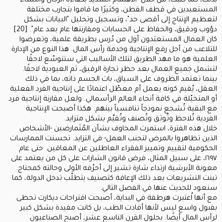
بذلك، كما كتبت، من خلال "الاهتمام الشديد بكفاءة الرجال والنساء
المستعبدين في قطف القطن، وكثيرًا ما قاموا بتجارب مختلفة
لتعظيم الإنتاج إلى أقصى حد"، وتسجيل وتحليل "البيانات بشكل
دؤوب ودقيق، والحفاظ على الحسابات ومقارنتها عام بعد عام". [20]
كان العمال المستعبَدون أول من دُرس بطريقة علمية، وتعرضوا
للتلاعب من أجل رفع الإنتاجية وخدمة رأس المال. هذا النوع من الإدارة
العلمية هو ما مهد الطريق لتلك الأساليب التي ستتوسّع لاحقًا
لتشمل جميع العمال بعد حظر تجارة الرقيق، ثم العبودية لاحقًا.
بينما تعتمد الظروف على السياق، بات الجسم ذاته، بما في ذلك
العقل، يُقيم كونه يعمل أم معطّل اعتمادًا على إنتاجية الفرد الفعلية
أو المتخيّلة في كافة أنحاء العالم الرأسمالي. ولعل مقارنة إنتاجية فرد
مع البقية تُشجع نموذجاً تنافسياً بينهم. هكذا أصبحت الإنتاجية
الفردية تُلاحظ وتُوثق وتُصنف وتُقيَّم بشكل متزايد.
خلال هذه الفترة، استمرت المخاوف بشأن المُتَمارضين -الأشخاص
الذين تظاهروا بالمرض لتجنب العمل- في التزايد. تحسنت الممارسات
الحكومية لتقييم وتمييز الفقراء العاطلين عن المعاقين. حتى عام
١٦٩٧، على سبيل المثال، فرض قانون الشارات على كل من يعتمد على
معونة الأبرشية ارتداء شارة تشير إلى أحرُفه الأولى وحالته كمحتاج.
تبنت التشريعات بعد ذلك الإعاقة كتصنيف يتطلّب تدخل الدولة، كما
سنعود للحديث عنها في الفصل التالي.
مع أنها اُعتبرت هرطقة في البداية، أصبحت اقتراحات ديكارت تحظى
بقبول واسع ليس لأنها أفادت الطب، بل كانت مفيدة بشكل كبير
لرأس المال أيضًا. بحلول القرن التاسع عشر، أصبح الصناعيون