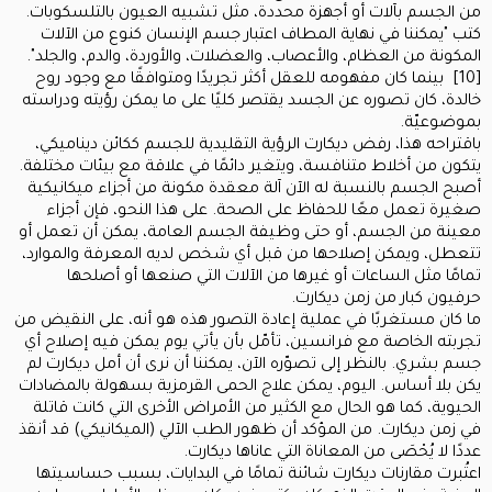
من الجسم بآلات أو أجهزة محددة، مثل تشبيه العيون بالتلسكوبات.
كتب "يمكننا في نهاية المطاف اعتبار جسم الإنسان كنوع من الآلات
المكونة من العظام، والأعصاب، والعضلات، والأوردة، والدم، والجلد".
[10] بينما كان مفهومه للعقل أكثر تجريدًا ومتوافقًا مع وجود روح
خالدة، كان تصوره عن الجسد يقتصر كليًا على ما يمكن رؤيته ودراسته
بموضوعيّة.
باقتراحه هذا، رفض ديكارت الرؤية التقليدية للجسم ككائن ديناميكي،
يتكون من أخلاط متنافسة، ويتغير دائمًا في علاقة مع بيئات مختلفة.
أصبح الجسم بالنسبة له الآن آلة معقدة مكونة من أجزاء ميكانيكية
صغيرة تعمل معًا للحفاظ على الصحة. على هذا النحو، فإن أجزاء
معينة من الجسم، أو حتى وظيفة الجسم العامة، يمكن أن تعمل أو
تتعطل، ويمكن إصلاحها من قبل أي شخص لديه المعرفة والموارد،
تمامًا مثل الساعات أو غيرها من الآلات التي صنعها أو أصلحها
حرفيون كبار من زمن ديكارت.
ما كان مستغربًا في عملية إعادة التصور هذه هو أنه، على النقيض من
تجربته الخاصة مع فرانسين، تأمّل بأن يأتي يوم يمكن فيه إصلاح أي
جسم بشري. بالنظر إلى تصوّره الآن، يمكننا أن نرى أن أمل ديكارت لم
يكن بلا أساس. اليوم، يمكن علاج الحمى القرمزية بسهولة بالمضادات
الحيوية، كما هو الحال مع الكثير من الأمراض الأخرى التي كانت قاتلة
في زمن ديكارت. من المؤكد أن ظهور الطب الآلي (الميكانيكي) قد أنقذ
عددًا لا يُحْصَى من المعاناة التي عاناها ديكارت.
اعتُبرت مقارنات ديكارت شائنة تمامًا في البدايات، بسبب حساسيتها