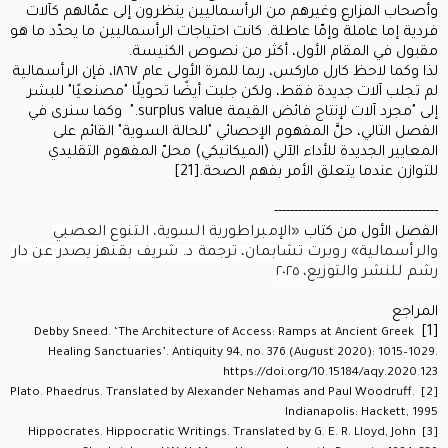
وأصحاب المزارع وغيرهم من الرأسماليين ينظرون إلى عمّالهم كآلات
فردية إما عاملة وإمّا عاطلة. كانت احتياجات الرأسماليين ما يحدّد ما هو
مقبول في المقام الأول، أكثر من نصوص الكنيسة.
لذا وكما لاحظ كارل ماركس، ربما للمرة الأولى عام ١٨٦٧، فإن الرأسمالية
لم تجلب آلات جديدة فقط، ولكن جلبت أيضًا تحويلًا "مصنعيًا" للبشر
إلى "مجرد آلات لإنتاج فائض القيمة surplus value." وكما سنرى في
الفصل التالي، حلَّ المفهوم الإحصائي "للحالة السوية" القائم على
المعايير الجديدة للأداء الآلي (الميكانيكي) محلّ المفهوم التقليدي
للتوازن عندما يتعلق الأمر بفهم الصحة.[21]
-----------------------------------------
الفصل الأول من كتاب
«الإمبراطورية السوية، التنوع العصبي
والرأسمالية» روبرت تشابمان، ترجمة د. شريف بقنهز يصدر عن دار
رشم للنشر والتوزيع، ٢٠٢٥
المراجع
[1]
Debby Sneed. ‘The Architecture of Access: Ramps at Ancient Greek
Healing Sanctuaries’. Antiquity 94, no. 376 (August 2020): 1015–1029.
https://doi.org/10.15184/aqy.2020.123
Plato. Phaedrus. Translated by Alexander Nehamas and Paul Woodruff.
[2]
Indianapolis: Hackett, 1995
Hippocrates. Hippocratic Writings. Translated by G. E. R. Lloyd, John
[3]