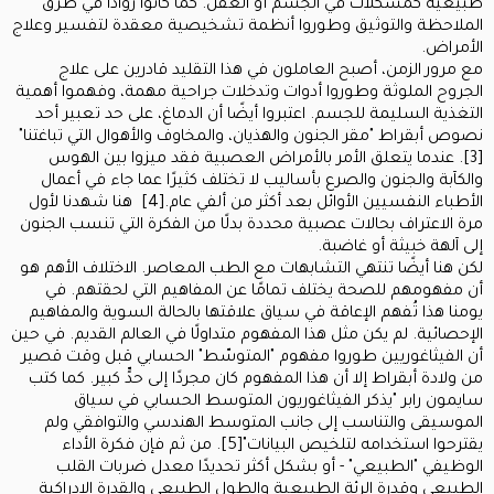
طبيعية كمشكلات في الجسم أو العقل. كما كانوا روادًا في طرق
الملاحظة والتوثيق وطوروا أنظمة تشخيصية معقدة لتفسير وعلاج
الأمراض.
مع مرور الزمن، أصبح العاملون في هذا التقليد قادرين على علاج
الجروح الملوثة وطوروا أدوات وتدخلات جراحية مهمة، وفهموا أهمية
التغذية السليمة للجسم. اعتبروا أيضًا أن الدماغ، على حد تعبير أحد
نصوص أبقراط "مقر الجنون والهذيان، والمخاوف والأهوال التي تباغتنا"
[3]. عندما يتعلق الأمر بالأمراض العصبية فقد ميزوا بين الهوس
والكآبة والجنون والصرع بأساليب لا تختلف كثيرًا عما جاء في أعمال
الأطباء النفسيين الأوائل بعد أكثر من ألفي عام.[4] هنا شهدنا لأول
مرة الاعتراف بحالات عصبية محددة بدلًا من الفكرة التي تنسب الجنون
إلى آلهة خبيثة أو غاضبة.
لكن هنا أيضًا تنتهي التشابهات مع الطب المعاصر. الاختلاف الأهم هو
أن مفهومهم للصحة يختلف تمامًا عن المفاهيم التي لحقتهم. في
يومنا هذا تُفهم الإعاقة في سياق علاقتها بالحالة السوية والمفاهيم
الإحصائية. لم يكن مثل هذا المفهوم متداولًا في العالم القديم. في حين
أن الفيثاغوريين طوروا مفهوم "المتوسّط" الحسابي قبل وقت قصير
من ولادة أبقراط إلا أن هذا المفهوم كان مجردًا إلى حدٍّ كبير. كما كتب
سايمون رابر "يذكر الفيثاغوريون المتوسط الحسابي في سياق
الموسيقى والتناسب إلى جانب المتوسط الهندسي والتوافقي ولم
يقترحوا استخدامه لتلخيص البيانات"[5]. من ثم فإن فكرة الأداء
الوظيفي "الطبيعي" - أو بشكل أكثر تحديدًا معدل ضربات القلب
الطبيعي وقدرة الرئة الطبيعية والطول الطبيعي والقدرة الإدراكية