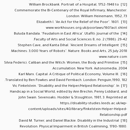
William Brockbank. Portrait of a Hospital, 1752–1948 to
[12]
Commemorate the Bi-Centenary of the Royal Infirmary, Manchester.
London: William Heinemann, 1952, 73.
Elizabeth I. ‘An Act for the Relief of the Poor’. 1601.
[13]
www.workhouses.org.uk/poorlaws/1601act.shtml
Buluda Itandala. ‘Feudalism in East Africa’. Utafiti: Journal of the
[14]
Faculty of Arts and Social Sciences 8, no. 2 (1986): 29–42.
Stephen Cave, and Kanta Dihal. ‘Ancient Dreams of Intelligent
[15]
Machines: 3,000 Years of Robots’. Nature: Books and Arts, 25 July 2018.
www.nature.com
Silvia Federici. Caliban and the Witch: Women, the Body and Primitive
[15]
Accumulation. New York: Autonomedia, 2004.
Karl Marx. Capital: A Critique of Political Economy, Volume III.
[16]
Translated by Ben Fowkes and David Fernbach. London: Penguin,1990, 182.
Vic Finkelstein. ‘Disability and the Helper/Helped Relationship’. In
[17]
Handicap in a Social World, edited by Ann Brechin, Penny Liddiard, and
John Swain. Sevenoaks: Hodder & Stoughton, 1981, 3. Reprinted at
https://disability-studies.leeds.ac.uk/wp-
content/uploads/sites/40/library/finkelstein-Helper-Helped-
Relationship.pdf
David M. Turner, and Daniel Blackie. Disability in the Industrial
[18]
Revolution: Physical Impairment in British Coalmining, 1780–1880.