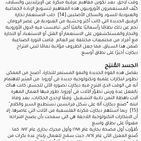
وقت لاحق. بعد تكوين مفاهيم عرقية مبكرة عن الإيرلنديين والسلاف،
كيَّف المستعمرون الأوروبيون هذه المفاهيم لتسويغ الإبادة الجماعية
والعبودية للسود والسكان الأصليين.[14] جلب الاستعمار تجارة
الرقيق الجديدة التي كانت أكثر وحشية من العبودية في عصر الرومان.
نجم عن ذلك نظامًا رأسماليًا عالميًا أكبر، تنافست فيه الدول الأوروبية
والتجار والمستكشفون على الاستعمار أو القتل أو الاستعباد أو التجارة
مع أفراد من مجتمعات مختلفة عبر العالم. قامت الثورة الصناعية
ضمن هذا السياق، مما جعل الظروف مؤاتية تمامًا لتبني اقتراح
ديكارت أخيرًا على نطاق أوسع.
الجسد المُنتِج
بفضل هذه القوة الجديدة والنمو المستمر للتجارة، أصبح من الممكن
تطوير ابتكارات علمية وتكنولوجية جديدة في أوروبا. من المثير للاهتمام
أنه في الوقت الذي اقترح فيه ديكارت تصوره الآلي للجسم، كانت هناك
بالفعل عدة ورش تطوّر الآلات في أوروبا، طور فيها العمال المهرة
آلات باهظة الثمن ذاتية التشغيل. وفقًا لإحدى الحكايات، بعد وفاة
ابنته “صنع ديكارت آلة على شكل فرانسين تستطيع السير والكلام".
[15] ربما استلهم ديكارت فكرته الفلسفية من الآلات التي عاصرها، إلا
أن الابتكارات التكنولوجية اللاحقة هي التي سمحت بأن يصبح اقتراحه
مقبولًا على نطاق واسع.
طُوّرت أول مضخة بخارية عام ١٦٩٨ وأول محرك بخاري عام ١٧١٢. كما
صُنع المغزل الآلي عام ١٧٦٤، حيث سمَح للعمال بإنتاج عدة بكرات من