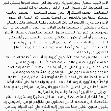
الأمر نتيجة لانهيار الإمبراطورية الرومانية، التي اعتمد نموها بشكل كبير
على العبودية. لكن بحلول القرن الرابع، وبسبب ثورات العبيد
المتعاقبة، اضطر الملاك إلى منح العبيد السابقين أراضيهم الخاصة
للعيش فيها مع عائلاتهم. في الوقت نفسه، كان العمال الزراعيون
الأحرار بحاجة إلى اللجوء للوردات المحليين طلبًا للحماية، ولكن للقيام
بذلك كان عليهم أن يقسموا واجب الولاء. في حين أن العبودية ما زالت
موجودة، في كثير من الحالات يتحول العبيد السابقون والعمال الأحرار
إلى فلاحين أو أقنان. يكون بإمكانهم العيش والعمل على أراضيهم
الخاصة في العادة، وكذلك الوصول إلى الغابات والمروج والبحيرات
"المشتركة"، لكن عليهم أيضًا القيام بواجبات تجاه اللوردات مقابل
الحصول على الحماية.
كانت التفاصيل مختلفة دائمًا خارج أوروبا، إلا أننا نجد أنظمة اقتصادية
معقدة أخرى تتضمن علاقات إقطاعية وأساليب إنتاج ما قبل
الصناعة. على سبيل المثال، عبر أفريقيا كانت هناك أنظمة إقطاعية
متنوعة ومعقدة تقوم على إنتاج الموز والماشية ومجموعة من
السلع المختلفة. كان لهذه الأنظمة أوجه تشابه كثيرة مع الأنظمة
الإقطاعية الأوروبية رغم الاختلافات الدينية والثقافية. كان هناك أيضًا
نظام إقطاعي في الصين بدأ بالتدهور خلال فترة الإمبراطور مينغ، مما
أدى إلى زيادة البيروقراطية والسيطرة المركزية.
في هذا النظام الاقتصادي كان عدد السكان صغيرًا ومستويات الإنتاج
منخفضة. كان معظم الناس يعملون من منازلهم أو في أراضيهم، ولا
ينتجون سوى القليل مما يحتاجون إليه للبقاء على قيد الحياة. بدلاً من