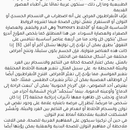
الطبيعية وما إلى ذلك - ستكون غريبة تمامًا على أطباء العصور
القديمة.
عرّف الأبقراطيون المرض على أنه اضطراب في الانسجام الجسدي أو
التوازن أو الاستقرار. يتمثّل توازن الصحة فيما اعتبروه الروابط
الأساسية الأربعة أو "الأخلاط humours" وهي الدم والبلغم، والعصارة
الصفراء والعصارة السوداء. من هذا المنطلق كما يلخص المؤرخ أندرو
سكل "يتكون كل واحد منا من أربعة عناصر أساسية تتنافس على
التفوق" بطرق يمكن أن تؤدي إلى توازنها بشكل أكبر أو أقل. [6] إذا
كانت هذه العناصر متوازنة، فإن الجسم يكون سليمًا، وتنتج أمراض
مختلفة من أشكال مختلفة من الاختلال.
بالمثل، يمكن اعتبار الصحة كحالة من التناغم والانسجام بين الفرد
والبيئة المحيطة به. على سبيل المثال، تتغير هيمنة الأخلاط المختلفة
بتغير المواسم، مما يؤدي إلى تغيّر الأمراض. اقترح الأبقراطيون أيضًا
أن الوظائف العصبية يمكن أن تتأثر بتغيرات الطقس. فمثلًا، -كما
يفترض أحد النصوص-، فإن "الرياح الجنوبية" يمكن أن "تبعث الراحة إلى
الدماغ" وأوعيته الدموية، بينما "ستجمّد" الرياح الشمالية أجزاء من
الدماغ، وتجلب كل ظاهرة معها تأثيرات إدراكية مختلفة.[7] إذا كان
شخص ما مريضًا، يُنظر إلى مرضه باعتباره علامة على وجود نقص في
توازن وانسجام الأخلاط أو انعدام في التناغم بين الفرد والبيئة، وتُفسّر
المشكلات الطبية بملاحظة أنماط عدم التوازن.
في حين أن تركيزنا سيكون على المفاهيم الغربية للصحة، فمن اللافت
ملاحظة أن مفاهيم التوازن للصحة البدنية والعقلية يمكن رؤيتها أيضًا