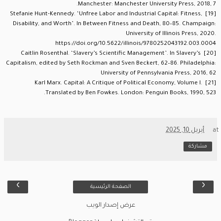
Manchester: Manchester University Press, 2018, 7.
Stefanie Hunt-Kennedy. ‘Unfree Labor and Industrial Capital: Fitness,
[19]
Disability, and Worth’. In Between Fitness and Death, 80–85. Champaign:
University of Illinois Press, 2020.
https://doi.org/10.5622/illinois/9780252043192.003.0004
Caitlin Rosenthal. ‘Slavery’s Scientific Management’. In Slavery’s
[20]
Capitalism, edited by Seth Rockman and Sven Beckert, 62–86. Philadelphia:
University of Pennsylvania Press, 2016, 62
Karl Marx. Capital: A Critique of Political Economy, Volume I.
[21]
Translated by Ben Fowkes. London: Penguin Books, 1990, 523.
at
أبريل 10, 2025
مشاركة
›
‹
الصفحة الرئيسية
عرض إصدار الويب