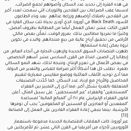
في هذه الفترة إلى تحديد عدد السكان وأصولهم لجمع الضرائب،
لاسيما عقب الصراعات بين الفلاحين واللوردات التي سمحت لعدد أكبر
من الفلاحين بامتلاك أراضيهم وزراعة غذائهم. بعد وباء الطاعون
الأسود Black Death في أوروبا، الذي أودى بحياة ثلث سكان القارة في
القرن الثالث عشر، تمكن العمال أيضًا من المطالبة بظروف أفضل،
وكثيرًا ما تمردوا مطالبين بذلك. بمرور الوقت، تمكّن بعض مالكي
الأراضي من تحقيق أرباح عالية من بيع منتجاتهم، والبدء في تكوين
ثروة يمكن إعادة استثمارها.
ظهرت اقتصادات السوق الجديدة وازدهرت التجارة في أنحاء العالم، من
إيطاليا إلى الصين، ابتداءً من القرن السادس عشر. أسهم التخصص
في بعض الأعمال في تعزيز الإنتاج، ونتيجة لذلك، شهد النمو السكاني
طفرة. تطلب كل هذا أشكالًا أكثر صرامة للقياس والتقدير من الدولة،
مما أدى توحيد الألقاب العائلية ووضع مقاييس معيارية لتقييم
المحاصيل والأرباح مع ازدياد عدد السكان. كما حُدّدت التصنيفات
المتعلقة بالقدرة بشكل أكبر، مما أدى إلى التمييز بين الفقراء
"المستحقين" والفقراء "غير المستحقين". على سبيل المثال، أعلن
قانون الفقراء الإليزابيثي عام ١٦٠١ أن "المبالغ المالية" لمساعدة
"المقعدين أو العاجزين أو المسنين أو المكفوفين" يجب أن توفرها
الأبرشية، بينما ينبغي إعادة الفقراء القادرين على العمل إلى الصناعة.
[13]
عبر أوروبا، كانت العلاقات الاقتصادية الجديدة مدفوعة باستعمار
الأوروبيين لأجزاء من أفريقيا في القرن الثاني عشر، ثم للأمريكتين في