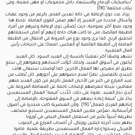
"ديناميكيات الإدماج والاستبعاد داخل مجموعات أو مهن معينة، وفي
بيئات مختلفة".[18]
يزداد عدد ذوي الإعاقة في حالة تعدين الفحم، بالرغم من وجود عقبات
وأشكال محددة من التمييز، إلا أنهم ضمن القوى العاملة. نلحظ هنا
وجود نمطٍ أكثر عمومية، حيث يُضمّن ذوي الإعاقة وغيرهم من أفراد
الطبقة الفائضة، متى ما كانت هناك حاجة إليهم أو أمكن استغلالهم
لتحقيق الربح. كما نرى وجود نوع من المرونة في الانتقال من الطبقة
العاملة إلى الطبقة الفائضة أو العكس، اعتمادًا على احتياجات رأس
المال المتغيرة.
نشهد وضعًا أكثر تعقيدًا بالنسبة إلى العبيد السود. كان العبيد
يُباعون في أسواق العبيد، ولذلك حُوّلت أجسادهم وعقولهم إلى سلع
بطرق لم يتعرض لها العمال الآخرين. كما أوضحت ستيفاني هانت
كينيدي بالتفصيل، نظرًا لعدم حصولهم على أجورهم، كان يُطلب من
عبيد المزارع في كثير من الأحيان العمل بالرغم من كون العديد منهم
معاقين؛ نتيجة لتعرضهم لإصابات ناجمة عن المعاملة المروعة على
أيدي تجار العبيد. علاوة على ذلك، حُدِّدت "قيمة" العمال المستعبدين
بناءً على "قيمة إعادة بيعهم في السوق المفتوحة، بالإضافة إلى
إنتاجهم الفردي كعمال".[19] ولأن العنصرية كانت متجذرة في أصول
الرأسمالية، تعرّض ملايين العمال المستعبدين لتسليع مضاعف،
بطريقة أسوأ بكثير من استغلال العمال البيض في أوروبا.
يظهر بحث أجرته كيتلين روزنتال، أن أصحاب المزارع في الجنوب
الأمريكي رسخوا إدارة العمال المستعبدين بطريقة علمية. قاموا