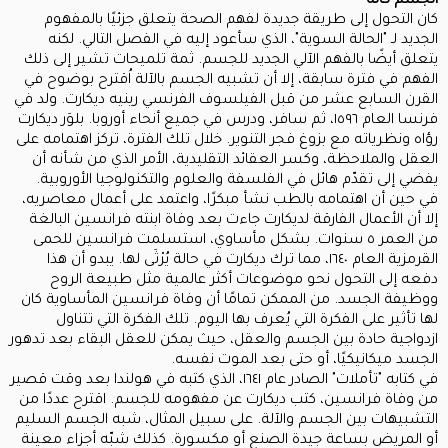
الجسم كآلة
كان التحول إلى طريقة جديدة لفهم الصحة يتعلق جزئيًا بالمفهوم
الجديد لـ "الحالة السوية"، الذي سأعود إليه في الفصل التالي. لكنه
يتعلق أيضًا بالفهم الآلي الجديد للجسم. ثمة تلميحات تشير إلى ذلك
الفهم في فترة سابقة، إلا أن تشبيه الجسم بالآلة اُقترح بوضوح في
القرن السابع عشر من قبل الفيلسوف الفرنسي رينيه ديكارت. ولد في
فرنسا العام ١٥٩٦، ثم سافر، ودرس في جميع أنحاء أوروبا. بلوَر ديكارت
رؤاه ونظرياته مع بزوغ فجر التنوير. خلال تلك الفترة، تركز اهتمامه على
العقل والملاحظة، وكسر العقائد التقليدية، الأمر الذي من شأنه أن
يفضي إلى تقدّم هائل في الفلسفة والعلوم والتكنولوجيا الأوروبية.
في حين أن اهتمامه بالطب نشأ مبكرًا، واعتمد على أعمال معاصريه،
إلا أن الأعمال الفارقة لديكارت جاءت بعد وفاة ابنته فرانسين البالغة
من العمر ٥ سنوات. بشكل مأساوي، استسلمت فرانسين للحمى
القرمزية العام ١٦٤٠، مما ترك ديكارت في حالة يُرْثَى لها. يبدو أن هذا
دفعه إلى التحول نحو موضوعات أكثر عالمية مثل طبيعة الروح
ووظيفة الجسد. من الممكن تمامًا أن وفاة فرانسين المأساوية كان
لها تأثير على الفكرة التي يُعرف بها اليوم. تلك الفكرة التي تتناول
ازدواجية حادة بين الجسم والعقل، حيث يمكن للعقل البقاء بعد تدهور
الجسد ميكانيكيًا، أو حتى بعد الموت نفسه.
في كتابه "تأملات" الصادر عام ١٦٤١، الذي كتبه في هولندا بعد وقت قصير
من وفاة فرانسين، كتب ديكارت عن مفهومه للجسم. اقترح عددًا من
التشبيهات بين الجسم والآلة. على سبيل المثال، شبه الجسم السليم
أو المريض بساعة جيدة الصنع أو مكسورة. كذلك شبّه أجزاء معينة