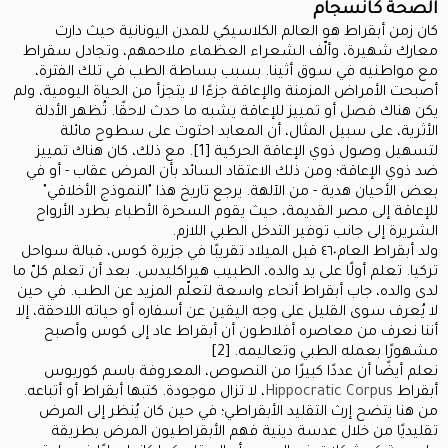
الصحة كانسجام
كان زمن أبقراط هو العالم الكلاسيكي للمدن اليونانية حيث دارت
معارك شهيرة، وألّف الشعراء العظماء ملاحمهم، وتجادل سقراط
مع مواطنيه في سوق أثينا. بسبب بساطة الطب في تلك الفترة،
أصبحت الأمراض المزمنة والإعاقة جزءًا لا يتجزأ من الحياة اليومية، ولم
يكن هناك فصل أو تمييز للإعاقة يشبه ما حدث لاحقًا. تُظهر الأدلة
الأثرية، على سبيل المثال، أن المعابد احتوت على سطوح مائلة
لتسهيل وصول ذوي الإعاقة الحركية [1]. مع ذلك، كان هناك تمييز
ضد ذوي الإعاقة؛ ومن ذلك الاعتقاد السائد بأن المرض عقاب - أو في
بعض الأحيان هدية - من الآلهة. يرجع تاريخ هذا "النموذج الأخلاقي"
للإعاقة إلى مصر القديمة، حيث يقوم السحرة الأطباء بطرد الأرواح
الشريرة إلى جانب توفير التدخل الطبي اللازم.
ولد أبقراط العام٤٦٠ قبل الميلاد تقريبًا في جزيرة كوس، قبالة سواحل
تركيا. تعلم أولًا على يد والده، الطبيب هيراكليدس. بعد أن تعلم كلّ ما
لدى والده، جاب أبقراط أنحاء واسعة لتعلّم المزيد عن الطب. في حين
لا يُعرف سوى القليل على وجه اليقين عن أسفاره أو حياته اللاحقة، إلا
أننا نعرف من معاصره أفلاطون أن أبقراط عاد إلى كوس وأصبح
مشهورًا بعمله الطبي وتعاليمه. [2]
نعلم أيضًا أن عددًا كبيرًا من النصوص، المعروفة باسم كوربوس
أبقراط
Hippocratic Corpus
، لا تزال موجودة. كتبها أبقراط أو أتباعه.
من هنا يتضح إرث التقليد الأبقراطي؛ في حين كان يُنظر إلى المرض
تقليديًا من خلال عدسة دينية فهم الأبقراطيون المرض بطريقة