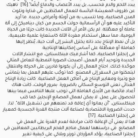
يبدد اللحم والدم فحسب، بل يبدد الأعصاب والدماغ أيضًا".[16] ناهيك
عن ظروف المعيشة البائسة للعمال المكتظين في قذارة وتلوث
المدن الصناعية، وما تتسبب به من أوبئة وأمراض جديدة. ما أريد
التأكيد عليه هو أن الرأسمالية حولت الجسم من كيان ديناميكيّ إلى آلة
عاملة أو معطّلة. لم يكن الأمر أن الآلات الجديدة كانت جزءًا من الحياة
اليومية، مما سهل استخدام مفردة الآلة كاستعارة علمية طبيعية،
بل أن نمط الإنتاج بحد ذاته يختزل البشر إلى آلات حية، يُنظر إليها
كعاملة أو معطّلة على أساس إمكانيتها الإنتاجية.
في إنجلترا الصناعية، كما أشار فيك فينكلستاين، مع انتشار الآلات
الجديدة وتوحيد أيام العمل، أصبحت الصورة النمطية للعامل المثالي
موحّدة كذلك. احتاج العمال إلى أن يكونوا قادرين على الحركة والانتقال
ليتمكنوا من السفر إلى المصنع. كما توجّب عليهم العمل بما يتماشى
مع وتيرة ومعايير الإنتاج في أماكن العمل الصناعية. كانت زيادة الإنتاج
الغذائي تعني التوسع السكاني بالضرورة. بمرور الوقت، كانت هناك
أعداد فائضة من الأيدي العاملة التي توجب عليها التنافس فيما بينها
للحصول على عمل. لا يمكن لعمال المصانع الإنجليز، كما كتب
فينكلستاين، "أن يعانوا أي إعاقة قد تمنعهم من تشغيل الآلة". لذا،
حددت الضرورة الاقتصادية لصناعة آلات منتجة القدرة الجسدية كمعيار
في إنجلترا الصناعية. [17]
هذا لا يعني أن الإعاقة كانت مرادفة لعدم القدرة على العمل في
المصانع. في دراستهما لعمال مناجم الفحم البريطانيين المعاقين في
إنجلترا الصناعية، يؤكد المؤرخان تورنر وبلاكي على كيفية تغير