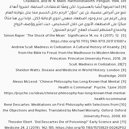
Chadwick, and W. N. Mann. Harmondsworth: Penguin, 1984, 339
[4]
كما اعترفوا أيضًا بالهستيريا، لكن وفقًا للاعتقادات السابقة، اعتبروا أنها لا
تنبع من أمراض عصبية، بل عن "تجوّل" الرحم داخل الجسم مما يخل بتوازنه العام.
وعلى الرغم من عدم وجود اضطهاد منهجي لذوي الإعاقة ككل، فإننا نرى هنا مثالًا
مبكرًا على الاضطهاد الأبوي من خلال التشخيص، حيث اعتُبِر ووُصِف الزواج
والجماع المنتظم للنساء كعلاج "للرحم المتجول".
Simon Raper. ‘The Shock of the Mean’. Significance 14, no. 6 (2017): 12.
[5]
https://doi.org/10.1111/j.1740-9713.2017.01087.x
Andrew Scull. Madness in Civilization: A Cultural History of Insanity,
[6]
from the Bible to Freud, from the Madhouse to Modern Medicine.
Princeton: Princeton University Press, 2016, 28.
Scull, Madness in Civilization, 28.
[7]
Sheldon Watts. Disease and Medicine in World History. London:
[8]
Routledge, 2003.
Alexus McLeod. ‘Chinese Philosophy has Long Known that Mental
[9]
Health is Communal’. Psyche, 1 June 2020.
https://psyche.co/ideas/chinese-philosophy-has-long-known-that-mental-
health-iscommunal
René Descartes. Meditations on First Philosophy with Selections from
[10]
the Objections and Replies. Translated by Michael Moriarty. Oxford: Oxford
University Press, 2008, 60.
Theodor Ebert. ‘Did Descartes Die of Poisoning?’ Early Science and
[11]
Medicine 24, 2 (2019): 142–185, https://doi.org/10.1163/15733823-00242P02