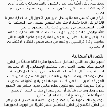
ووظائفه، ولكن أيضًا للجراثيم والبكتيريا والفيروسات وأشياء أخرى
كثيرة. هكذا ساعد النهج الديكارتي للجسم في تحقيق ثورة في علم
الطب.
بالرغم من تحسن فهمنا بشكل كبير، فإن التحول إلى استعارة مفردة
الآلة لم يكن نتاجًا حتميًا لا مفر منه للتقدم العلمي. مثل الاستعارات
الأخرى المستخدمة في العلوم، كانت نتاجًا للسياق التاريخي
والأيديولوجي والتكنولوجي الذي ترسخت فيه تلك الاستعارة. ولفهم
هذا، يتعين علينا النظر إلى العوامل المادية والاجتماعية الأوسع التي
صاحبت وفاة فرانسين ــ والأهم من ذلك، صعود النظام الاقتصادي
الرأسمالي.
انتصار الرأسمالية
أصبح مثل هذا التبني الشامل لاستعارة مفردة الآلة ممكنًا في القرن
التاسع عشر بفضل التحول من المجتمع الإقطاعي، إلى الرأسمالية
التجارية، وصولًا إلى الرأسمالية الصناعية. في الوقت الذي كان فيه
ديكارت ومعاصروه مشغولين بالتنظير حول الجسم والعقل، كانت
الأمور قد تغيرت بالفعل. كانت الهيمنة الدولية والتجارة قد تطورت
بوتيرة سريعة تتجه نحو تكوين نظام عالمي جديد. استمر هذا التطور
بطرق وظروف من شأنها أن تتيح لاقتراح ديكارت المثير أن يصبح
مقبولًا عالميًا في جميع أنحاء العالم الرأسمالي.
لتوضيح ذلك، دعونا نبدأ بالإقطاع، وهو النظام الاقتصادي الذي ازدهر
من القرن التاسع إلى القرن الخامس عشر تقريبًا. في أوروبا، تطور هذا