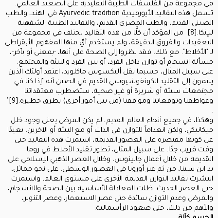
في مجموعة من الفلسفات الطبية التقليدية على الصعيد العالمي.
تشمل هذه التقاليد الأيورفيدية Ayurvedic tradition في الهند، والطب
الصيني القديم، والطب المصري القديم، والتقاليد الطبية الشفهية
للإنكا.[8] من المؤكد أن كلًّا من هذه التقاليد تختلف في مجموعة من
التعقيدات والفروق الدقيقة، ولم يستخدم أيّ منها المفهوم الأبقراطي
لـ "الأخلاط". مع ذلك، فقد نظروا إلى الصحة على أنها، -بمعنى أو بآخر-،
مسألة انسجام أو توازن داخل الفرد، أو بين الفرد والبيئة والمجتمع.
على سبيل المثال، حسبما نقل أليكسوس ماكلويد، اعتقد أولئك الذين
ينتمون إلى التقليد الكونفوشيوسي القديم في الصين أنه "إذا كنا في
مجتمعات سيئة أو شريرة أو غير صحية، ستضطرب معتقداتنا
وعواطفنا وتوقعاتنا ومواقفنا (من بين أمور أخرى) بطرق خطيرة.[9]"
.
وهكذا، في جميع أنحاء العالم القديم، لم يكن المرض يعني وجود خلل
ميكانيكي، ولكن انعداماً للتوازن في الذات أو مع البيئة أو الآخرين. بعيدًا
عن كونها مقتصرة على العصور القديمة، استمرت هذه التقاليد حتى
وقت قريب جدًا. على سبيل المثال، تطور تقليد الأخلاط في روما
القديمة من خلال أعمال جالينوس، وخلال العصر الذهبي الإسلامي على
يد ابن سينا، من ثم عبر أوروبا في العصور الوسطى. على نحو مماثل،
انتشرت تقاليد التوازن القديمة الأخرى على مستوى العالم، واستمرت
حتى العصر الحديث. ظلت المعادلة الأساسية بين الصحة والانسجام،
والمرض وعدم التوازن سائدة حتى عصر الاستعمار، وعصر التنوير،
والأهم من ذلك، حتى صعود الرأسمالية.