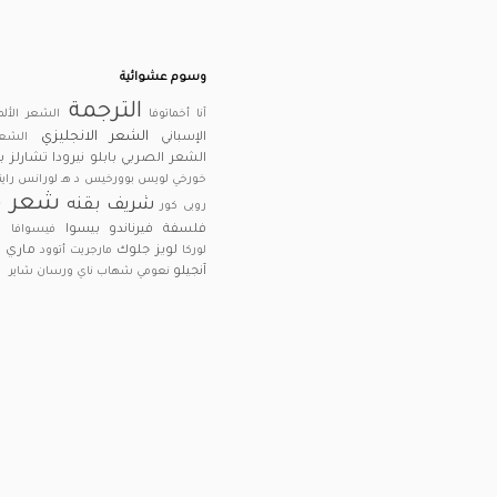
وسوم عشوائية
الترجمة
آنا أخماتوفا
الشعر الألم
الشعر الانجليزي
الإسباني
الشعر
الشعر الصربي
بابلو نيرودا
تشارلز 
خورخي لويس بوورخيس
د هـ لورانس
راين
شعر م
شريف بقنه
روبى كور
فلسفة
فيرناندو بيسوا
فيسوافا ش
لويز جلوك
ماري أ
لوركا
مارجريت أتوود
آنجيلو
نعومي شهاب ناي
ورسان شاير