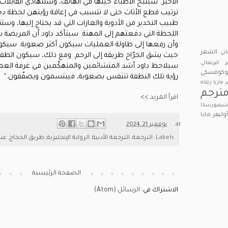
الأخير. سينبح الأطباء حينها في الهاتف، وستتهادى القابلات
ترتيب قطع الأثاث حتى لا تتسبب في إعاقة رؤيتهن لحظة د
طبيب التخدير من الأدوية والغازات التي قد يحتاج إليها، و
اللحظة التي دفعتهم إلى المهنة. سيتأكد داود أن المريض
وأن رفعها إلى طاولة العمليات سيكون أكثر صعوبة. سيكون ه
الشعر
اني
حيث يشق الجرّاح طريقه إلى الرحم. ومع ذلك، سيكون الطفل د
 البرتغالي
سيلاحظ داود أشد المتشائمين والمتهكّمين في غرفة العمل
بوكوفسكي
رؤية تلك النطفة تتنفس بصعوبة، فيبتسمون ويصفّقون."
ر ماريا ريلكه
ترجم
اقرأ المزيد >>
يمبورسكا
وليفر
مايا
at
نوفمبر 21, 2024
Labels:
الترجمة
,
الترجمة الأدبية
,
الرواية الإنجليزية
,
طريق الحجاج
,
عبد
الصفحة الرئيسية
الاشتراك في:
الرسائل (Atom)