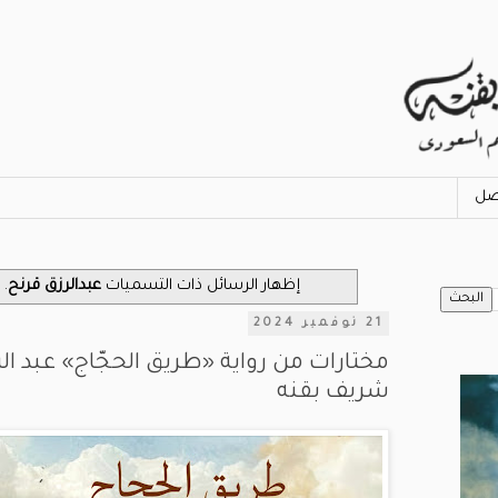
صل
‏إظهار الرسائل ذات التسميات
عبدالرزق قرنح
.
21 نوفمبر 2024
مختارات من رواية «طريق الحجّاج» عبد الر
شريف بقنه