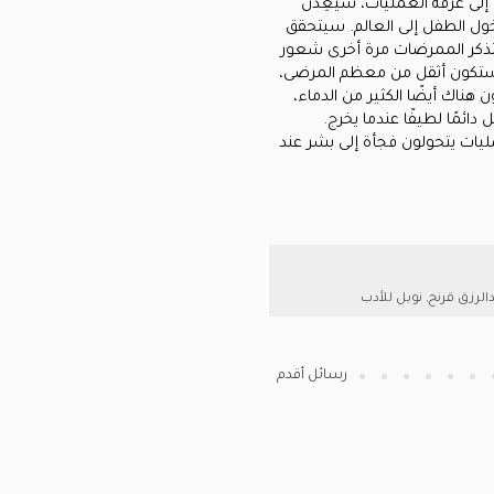
 إلى غرفة العمليات، سيُعِدن
خول الطفل إلى العالم. سيتحقق
ستتذكر الممرضات مرة أخرى شعور
ة ستكون أثقل من معظم المرضى،
ناك أيضًا الكثير من الدماء،
ائمًا لطيفًا عندما يخرج.
يات يتحولون فجأة إلى بشر عند
الرزق قرنح
,
نوبل للأدب
رسائل أقدم