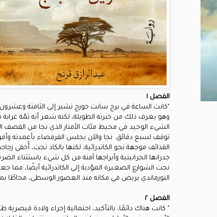
الفصل ١
"كانت الساعة في برج سانت جورج تشير إلى الثامنة وعشرون دق
وهو يعرف ذلك من خبرته الطويلة، لكنه شعر أنه ثمّة غرابة 
الشيء الوحيد في محيط مئات الأمتار الذي نجا من القصف الح
توقف لسبع دقائق. نجا والآن يجلس القرفصاء بأعمدته وأق
القذائف موجهة نحو الكاتدرائية، لكنها بالكاد نجت، أُخفي زج
جدرانها الجرانيتية وأبراجها آمنة من كل شيء باستثناء الض
نجت الشوارع الصغيرة المؤدية إلى الكاتدرائية أيضًا، مما جعل 
النورماندي يربض في مكانه منذ العصور الوسطى، محاطًا بمج
الفصل ٢
" كانت هناك دائمًا، بالتأكيد، احتمالية إجراء ولادة قيصرية طا