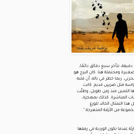
يقة، تتأخر سبع دقائق دائمًا،
صغيرة ومحتملة هنا. كان البرج هو
ربي. ربما خطر في باله، أن قلبه
واسه مثل ضرسٍ قديم. كانت
اجها الثمين منذ زمن طويل، وظلّت
ربات المباشرة. كذلك بمعجزة،
هذا التمثال الخالد للورع
موعة من الأزقة المتعرجة."
رئة عندما تكون الوردية في رمقها