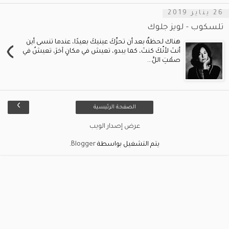
26 يناير 2019
تلسكوب - لويز جلوك
›
هناك لحظةٌ بعد أن تحرِّكَ عينيكَ بعيدًا، عندما تنسى أين
أنتَ لأنّكَ كنتَ، كما يبدو، تعيش في مكانٍ آخرَ، تعيشُ في
صمْتِ اللَّ...
›
الصفحة الرئيسية
عرض إصدار الويب
يتم التشغيل بواسطة
Blogger
.