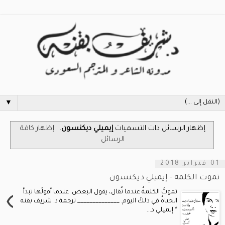
▼
‏إظهار الرسائل ذات التسميات
إيميلي ديكنسون
.
إظهار كافة
الرسائل
01 فبراير 2018
تموت الكلمة - إيميلي ديكنسون
›
تموتُ الكلمةُ عندما تُقال، يقول البعض. عندما أقولُها تبدأ
الحياةُ في ذلكَ اليوم. ______________ ترجمة د. شريف بقنه
* إيميلي د...