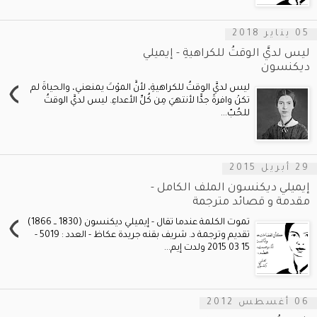
05 يناير 2018
ليس لديَّ الوقتُ للكراهيةِ - إيميلي
ديكنسون
›
ليس لديَّ الوقتُ للكراهيةِ، لأنَّ الموْتَ يمنعني، والحياةَ لم
تكنْ وافرةً جدًّا لأنتهيَ مِن كُلِّ الأعداءِ. ليس لديَّ الوقتُ
للحُبّ...
29 أبريل 2015
إيميلي ديكنسون الملف الكامل -
مقدمة و قصائد مترجمة
›
تموت الكلمة عندما تقال - إيميلي ديكنسون (1830 ــ 1866)
تقديم وترجمة د. شريف بقنه جريدة عكاظ - العدد : 5019 -
15 03 2015 ولدت إيم...
06 أغسطس 2012